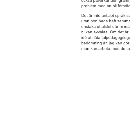
också påverkar den gramm
problem med att bli förstå
Det är inte antalet språk
utan hon hade haft samma
enstaka uttalsfel där ni mä
ni kan avvakta. Om det är
idé att låta talpedagog/lo
bedömning än jag kan gör
man kan arbeta med detta