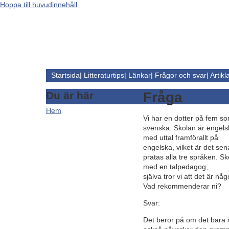
Hoppa till huvudinnehåll
Startsida
|
Litteraturtips
|
Länkar
|
Frågor och svar
|
Artikl
Du är här
Fråga
Hem
Vi har en dotter på fem so
svenska. Skolan är engels
med uttal framförallt på
engelska, vilket är det s
pratas alla tre språken. Sko
med en talpedagog,
själva tror vi att det är n
Vad rekommenderar ni?
Svar:
Det beror på om det bara ä