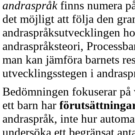
andraspråk
finns numera på 
det möjligt att följa den gr
andraspråksutvecklingen ho
andraspråksteori, Processbar
man kan jämföra barnets re
utvecklingsstegen i andras
Bedömningen fokuserar på v
ett barn har
förutsättninga
andraspråk, inte hur automa
undersöka ett begränsat ant